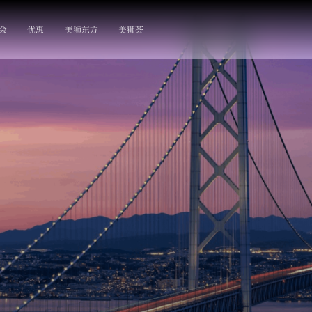
会
优惠
美狮东方
美狮荟