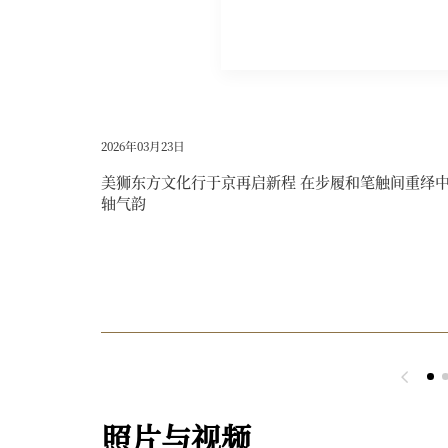
2026年03月23日
放上海外
美狮东方文化行于京再启新程 在步履和笔触间重绎
轴气韵
幕其建筑外
限期待。
照片与视频