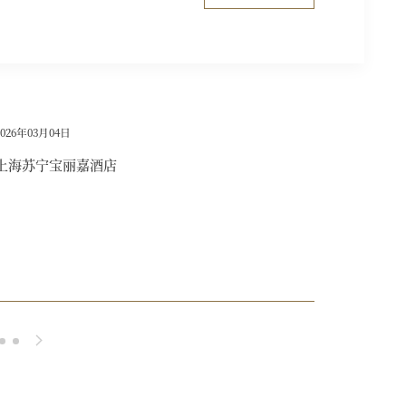
2026年03月04日
2025年11
上海苏宁宝丽嘉酒店
美高梅携
味·星厨