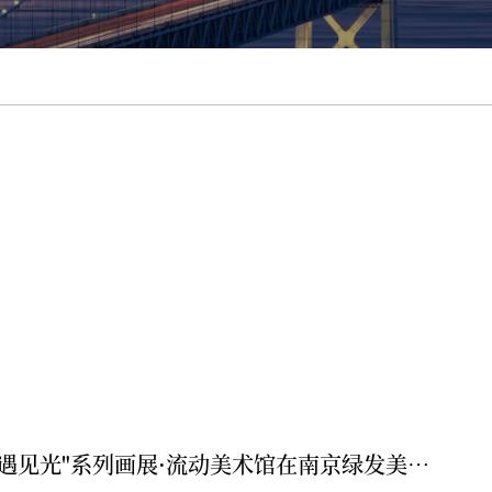
点亮行动公益计划"遇见光"系列画展·流动美术馆在南京绿发美高梅美荟酒店温情启幕