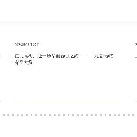
2026年03月27日
中
在美高梅，赴一场华丽春日之约 —— 「美遇·春熠」
春季大赏