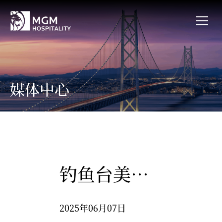
媒体中心
钓鱼台美高梅酒店集团 “情系社区” 公益行： 画笔为桥，与 “星星的孩子” 共绘温暖
2025年06月07日