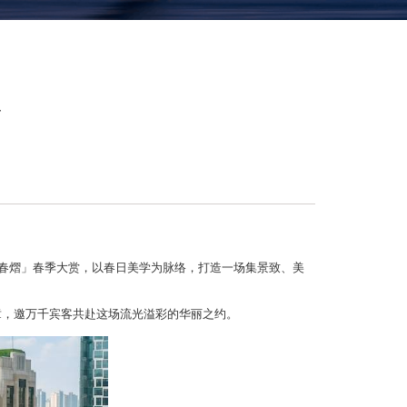
赏
·春熠」春季大赏，以春日美学为脉络，打造一场集景致、美
章，邀万千宾客共赴这场流光溢彩的华丽之约。