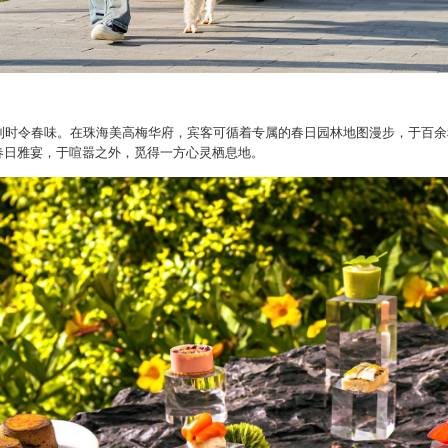
制时令春味。在珠海美高梅华府，宾客可循着专属的春日园林地图漫步，于百余
春日雅宴
，
于喧嚣之外，觅得一方心灵栖息地
。