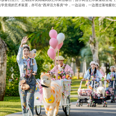
学意境的艺术装置，亦可在“西岸活力客房”中，一边运动，一边透过落地窗欣