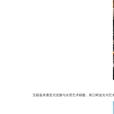
宝丽嘉
承袭意式优雅与水景艺术精髓，将江畔波光与艺