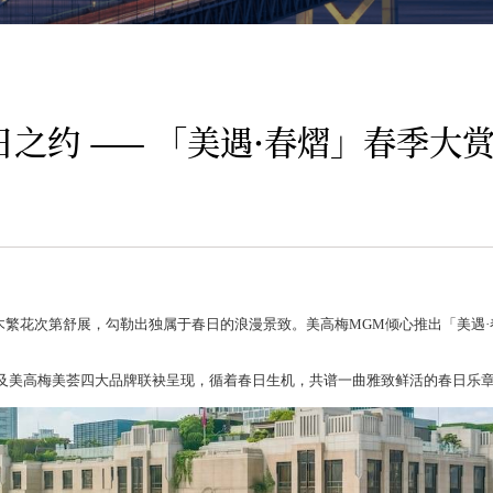
之约 —— 「美遇·春熠」春季大
木繁花次第舒展，勾勒出独属于春日的浪漫景致。美高梅MGM倾心推出「美遇
高梅及美高梅美荟四大品牌联袂呈现，循着春日生机，共谱一曲雅致鲜活的春日乐