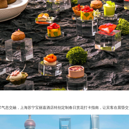
术气息交融，上海苏宁宝丽嘉酒店特别定制春日赏花打卡指南，让宾客在晨昏交