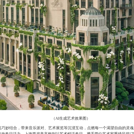
（AI生成艺术效果图）
机巧妙结合，
带来音乐派对、艺术展览等沉浸互动，
点燃每一个渴望自由的灵魂
放春日活力。上海西岸美高梅则以艺术鲜活春日，携手两位艺术家重磅呈现“