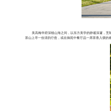
美高梅华府
深植山海之间，以东方美学的静谧深邃，烹
茶山上寻一份清韵疗愈，或在御苑中餐厅
品一席茶香入馔的