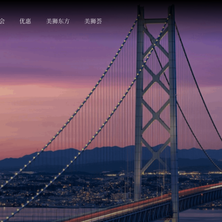
会
优惠
美狮东方
美狮荟