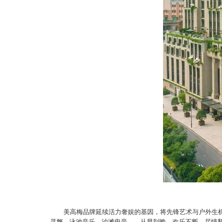
美高梅
品牌延续活力奢娱的基因，将先锋艺术与户外生
寻蟹、泳池音乐、沙滩电音……从早到晚，欢乐不断，尽情释