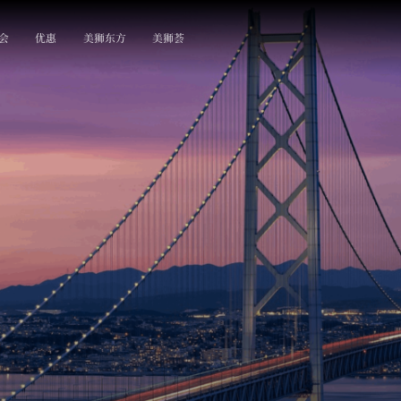
会
优惠
美狮东方
美狮荟