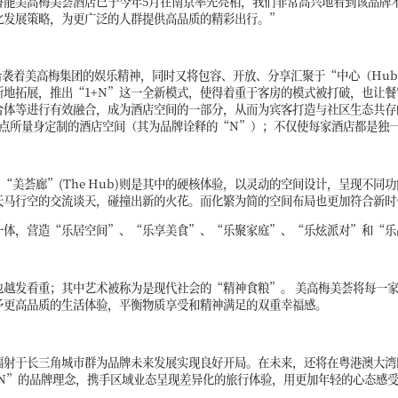
鲁能美高梅美荟酒店已于今年5月在南京率先亮相，我们非常高兴地看到该品牌
化发展策略，为更广泛的人群提供高品质的精彩出行。”
仅沿袭着美高梅集团的娱乐精神，同时又将包容、开放、分享汇聚于“中心（Hu
地拓展，推出“1+N”这一全新模式，使得着重于客房的模式被打破，也让
合体等进行有效融合，成为酒店空间的一部分，从而为宾客打造与社区生态共存
特点所量身定制的酒店空间（其为品牌诠释的“N”）；不仅使每家酒店都是独
“美荟廊”(The Hub)则是其中的硬核体验，以灵动的空间设计，呈现不
天马行空的交流谈天，碰撞出新的火花。而化繁为简的空间布局也更加符合新时
一体，营造“乐居空间”、“乐享美食”、“乐聚家庭”、“乐炫派对”和“乐
越发看重；其中艺术被称为是现代社会的“精神食粮”。 美高梅美荟将每一家酒
予更高品质的生活体验，平衡物质享受和精神满足的双重幸福感。
辐射于长三角城市群为品牌未来发展实现良好开局。在未来，还将在粤港澳大湾
+N”的品牌理念，携手区域业态呈现差异化的旅行体验，用更加年轻的心态感