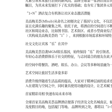
元素引领未来旅行消费的新风尚。品牌全球第一家酒店南京
瞩目，为其未来发展打下了扎实的基础；也夯实了集团多元
“1+N”酒店复合有机体让社区业态激活潜能
美高梅美荟(Mhub)从命名之初便决定了基因与文化，不
富且充满乐趣的聚集之所。依托于此，将酒店的空间进行不断
社区和周边业态，比如图书馆、艺术街区、或者小型商业综
（其构成美高梅美荟的“1”），来到根据市场需求和环境
社交文化让宾客“乐”在其中
美高梅美荟沿袭MGM娱乐基因，始终保持“乐”的引领者。
年轻心态消费群体乐于社交的特征，与志同道合的朋友在此
的空间中将餐饮、酒吧、娱乐、办公、会议等多种场景融为
艺术空间让旅居生活多姿多彩
消费升级伴随着生活品质的提高，大家对于精神层面的追求也
入在建筑与空间之中，同时兼具使用功能的设计，让艺术赋
首家精彩亮相 快速布局未来市场
全球首家美高梅美荟品牌酒店便落子经济及文化名城南京，
及度假目的地，包括厦门等地。 品牌所到之处，都将以“1