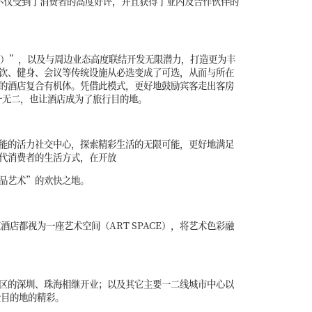
不仅受到了消费者的高度好评，并且获得了业内及合作伙伴的
b）”，以及与周边业态高度联结开发无限潜力，打造更为丰
餐饮、健身、会议等传统设施从必选变成了可选，从而与所在
的酒店复合有机体。凭借此模式，更好地鼓励宾客走出客房
一无二，也让酒店成为了旅行目的地。
同功能的活力社交中心，探索精彩生活的无限可能，更好地满足
代消费者的生活方式，在开放
品艺术”的欢快之地。
店都视为一座艺术空间（ART SPACE），将艺术色彩融
区的深圳、珠海相继开业；以及其它主要一二线城市中心以
受目的地的精彩。