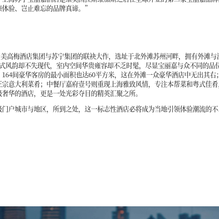
臻体验、岂止难忘的品牌真谛。”
美高梅酒店集团与苏宁集团的联袂大作，选址于北外滩苏州河畔，拥有外滩与
店建筑充满欧式风韵却不失现代，室内空间华贵雍容却不乏时髦，尽显宝丽嘉与众不同
间豪华客房的最小面积也达60平方米，这在外滩一众豪华酒店中无出其右；来自拉斯维
正宗意大利菜肴；中餐厅嘉府壹号则重现上海雅致风情，专注本帮菜和粤式佳肴
级奢华的酒店，更是一处光彩夺目的精英汇聚之所。
级门户城市与地区，所到之处，这一标志性酒店必将成为当地引领体验潮流的不