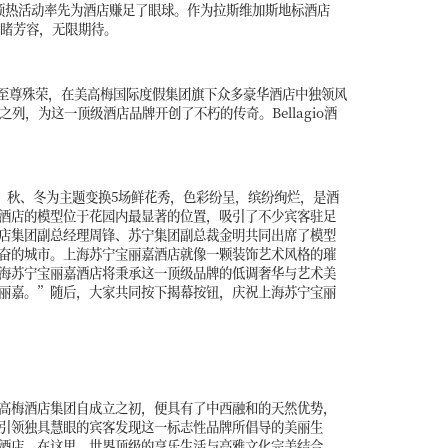
一场预热活动率先为酒店赚足了眼球。作为拉斯维加斯地标酒店
一睹芳容，无限期待。
酒店业至尊殊荣，在美高梅国际度假集团旗下众多豪华酒店中独领风
列，为这一顶级酒店品牌开创了不朽的传奇。Bellagio酒
夏、秋、冬为主题变换5场鲜花秀，色彩纷呈，缤纷绚烂，是酒
酒店的模型位于花园内最显著的位置，吸引了不少宾客驻足
店集团副总经理周锋、苏宁集团副总裁金明共同出席了模型
奋的城市。上海苏宁宝丽嘉酒店就像一颗装饰艺术风格的璀
海苏宁宝丽嘉酒店将秉承这一顶级品牌的低调奢华与艺术美
丽嘉。”随后，大家共同按下揭幕按钮，庆祝上海苏宁宝丽
高梅酒店集团自成立之初，便具有了中西融和的天然优势，
引领独具慧眼的宾客发现这一标志性品牌所倡导的美丽生
酒店，在这里，世界顶级的享乐生活与高雅文化完美结合，