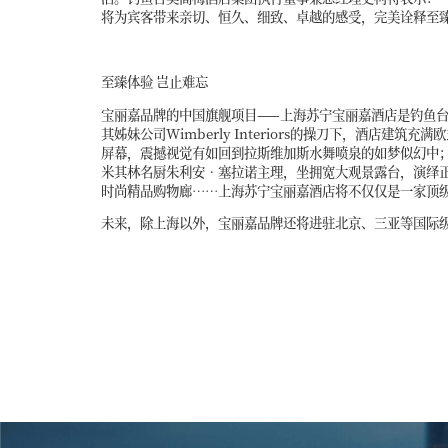
将为宾客带来亲切、恒久、细致、卓越的感受，完美诠释至
至臻体验 岂止难忘
宝丽嘉品牌的中国旗舰项目——上海苏宁宝丽嘉酒店是钓鱼台
其姊妹公司Wimberly Interiors的操刀下，酒
屏幕，震撼视觉有如回到拉斯维加斯水舞喷泉的如梦似幻中；164
米其林名厨朱利安•塞拉诺主理，坐拥宽大观景露台，演绎
时尚精品购物廊……上海苏宁宝丽嘉酒店将不仅仅是一家顶
未来，除上海以外，宝丽嘉品牌还将进驻北京、三亚等国际