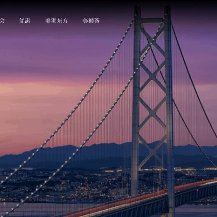
会
优惠
美狮东方
美狮荟