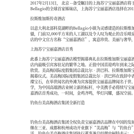
2017年2月13日， 北京 --备受瞩目的上海苏宁宝丽
Bellagio的全球首家姊妹店，上海苏宁宝丽嘉酒店选择
拉斯维加斯传奇酒店
以意大利北部科莫湖畔的Bellagio小镇为灵感建造的拉斯
骚，门前32,000平方米的人工湖以及令人叹为观止的音乐喷
店的中文官方名称“宝丽嘉酒店”，寓意珍贵、美丽与奢华
上海苏宁宝丽嘉酒店首秀
此番上海苏宁宝丽嘉酒店模型揭幕典礼在拉斯维加斯宝丽嘉酒店
店内最吸引宾客驻足的繁华之地。正值中国喜迎鸡年到来之
欣赏。美高梅国际度假集团总裁比尔•洪巴科、拉斯维加斯
揭幕仪式。美高梅国际度假集团总裁比尔•洪巴科在致辞中
璨宝石，在举世闻名的外滩为宾客提供宝丽嘉品牌闻名于世
学，为中国高端酒店业树立新的标杆，中美携手必将续写宝
嘉酒店首秀成功，一时间，金鸡齐鸣，华灯闪耀，盛况空前
钓鱼台美高梅酒店集团全新打造
钓鱼台美高梅酒店集团全权负责宝丽嘉酒店品牌在中国的发
继在三亚、成都和杭州成功开业旗下“美高梅”与“钓鱼台
活。钓鱼台美高梅酒店集团执行董事兼总经理史柯特表示：