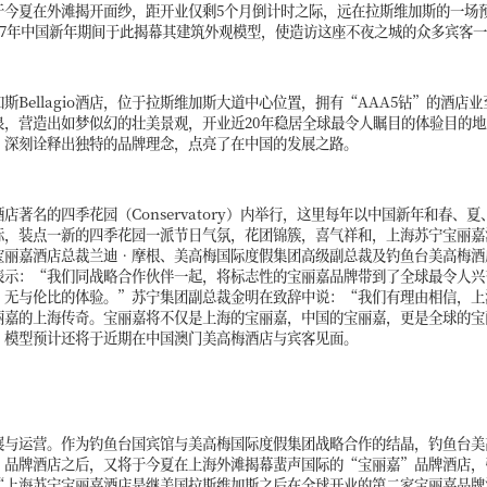
嘉酒店将于今夏在外滩揭开面纱，距开业仅剩5个月倒计时之际，远在拉斯维加斯的
在2017年中国新年期间于此揭幕其建筑外观模型，使造访这座不夜之城的众多宾客
维加斯Bellagio酒店，位于拉斯维加斯大道中心位置，拥有“AAA5钻”的
泉，营造出如梦似幻的壮美景观，开业近20年稳居全球最令人瞩目的体验目的地之
，深刻诠释出独特的品牌理念，点亮了在中国的发展之路。
著名的四季花园（Conservatory）内举行，这里每年以中国新年和春、
际，装点一新的四季花园一派节日气氛，花团锦簇，喜气祥和，上海苏宁宝丽嘉
宝丽嘉酒店总裁兰迪•摩根、美高梅国际度假集团高级副总裁及钓鱼台美高梅酒
表示：“我们同战略合作伙伴一起，将标志性的宝丽嘉品牌带到了全球最令人兴
、无与伦比的体验。”苏宁集团副总裁金明在致辞中说：“我们有理由相信，上
丽嘉的上海传奇。宝丽嘉将不仅是上海的宝丽嘉，中国的宝丽嘉，更是全球的宝
。模型预计还将于近期在中国澳门美高梅酒店与宾客见面。
展与运营。作为钓鱼台国宾馆与美高梅国际度假集团战略合作的结晶，钓鱼台美
”品牌酒店之后，又将于今夏在上海外滩揭幕蜚声国际的“宝丽嘉”品牌酒店，
“上海苏宁宝丽嘉酒店是继美国拉斯维加斯之后在全球开业的第二家宝丽嘉品牌