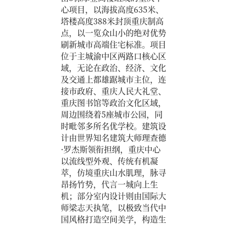
心项目，以海拔高度635米、
塔楼高度388米封顶重庆制高
点，以一览众山小的绝对优势
刷新城市高端住宅标准。项目
位于主城渝中区两路口核心区
域，无论在政治、经济、文化
及交通上都雄踞城市主位，连
接市政府、重庆人民大礼堂、
重庆图书馆等政治文化区域，
周边围绕着5座城市公园，同
时毗邻多所名优学校。建筑设
计由世界知名建筑大师理查德
·罗杰斯领衔担纲，重庆中心
以流线型外观、传统有机凝
萃，仿境重庆山水肌理，脉寻
昂扬竹势，代言一城向上生
机；部分室内设计则由国际大
师梁志天执笔，以极致当代中
国风格打造空间美学，构造生