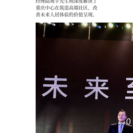
经理陆视宇先生则深度解读了
重庆中心在筑造高端社区、改
善未来人居体验的价值呈现。