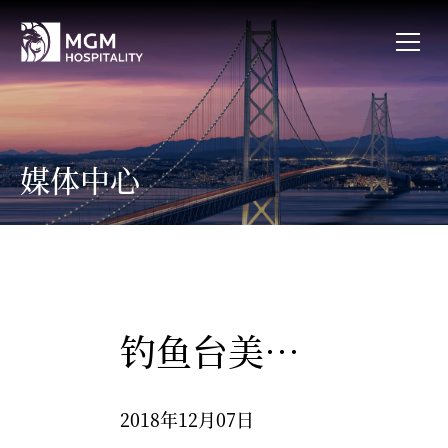
媒体中心
钓鱼台美高梅进驻重庆核心区 携品牌住宅及精品酒店打造渝中国际生活中心
2018年12月07日