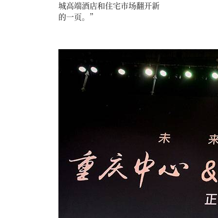
城高端酒店和住宅市场翻开新
的一页。”