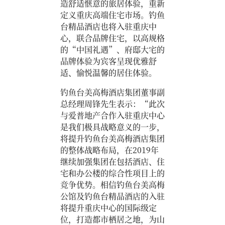
造舒适惬意的旅居体验，重新
定义重庆高端住宅市场。钓鱼
台精品酒店也将入驻重庆中
心，联合品牌住宅，以高规格
的“中国礼遇”、府邸大宅的
品牌体验为宾客呈现优雅舒
适、愉悦温馨的居住体验。
钓鱼台美高梅酒店集团董事副
总经理周锋先生表示：“此次
与爱普地产合作入驻重庆中心
是我们极具战略意义的一步，
将提升钓鱼台美高梅酒店集团
的整体战略布局，在2019年
继续加强集团在包括酒店、住
宅和办公楼的综合性项目上的
竞争优势。相信钓鱼台美高梅
公馆及钓鱼台精品酒店的入驻
将提升重庆中心的国际级定
位，打造都市栖居之地，为山