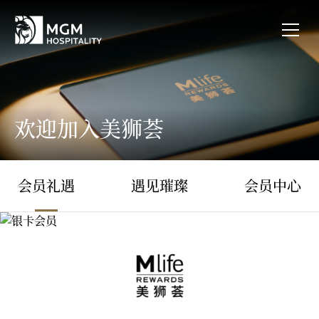
欢迎加入美狮荟
会员礼遇
遇见璀璨
会员中心