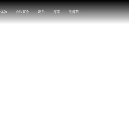
闲体验
会议宴会
娱乐
探索
美狮荟