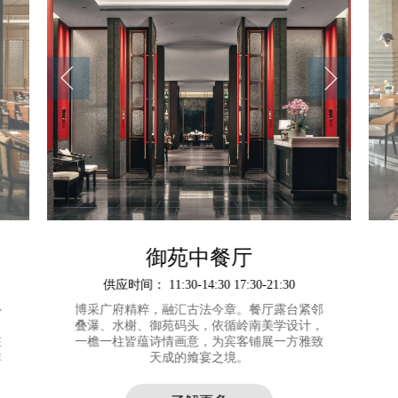
御苑中餐厅
供应时间： 11:30-14:30 17:30-21:30
心
博采广府精粹，融汇古法今章。餐厅露台紧邻
叠瀑、水榭、御苑码头，依循岭南美学设计，
在
一檐一柱皆蕴诗情画意，为宾客铺展一方雅致
非
天成的飨宴之境。