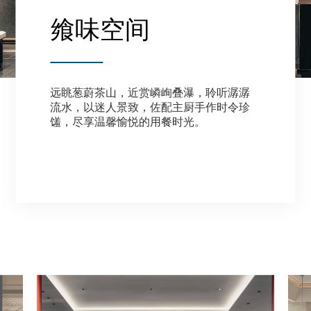
飨味空间
远眺葱蔚茶山，近赏嶙峋叠瀑，聆听潺潺
流水，以迷人景致，佐配主厨手作时令珍
馐，尽享温馨愉悦的用餐时光。