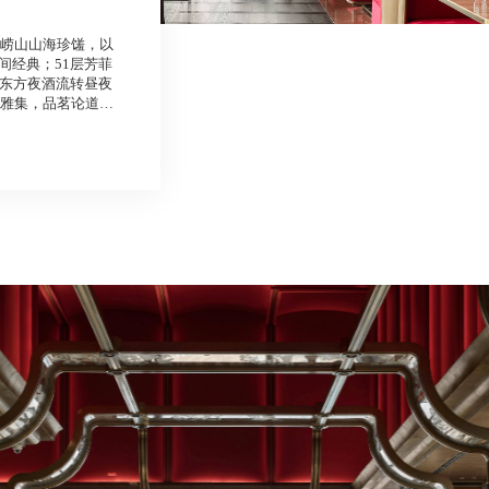
选崂山山海珍馐，以
间经典；51层芳菲
东方夜酒流转昼夜
密雅集，品茗论道间