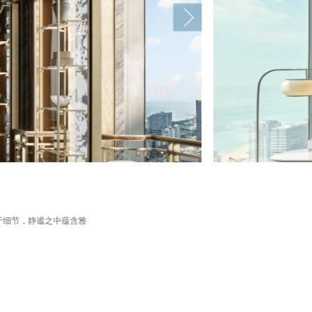
于细节，静谧之中蕴含雅