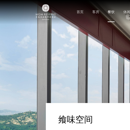
首页
客房
餐饮
休
飨味空间