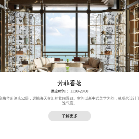
芳菲香茗
供应时间： 11:00-20:00
高梅华府酒店52层，远眺海天交汇的壮阔景致。空间以新中式美学为韵，融现代设计
逸气度。
了解更多