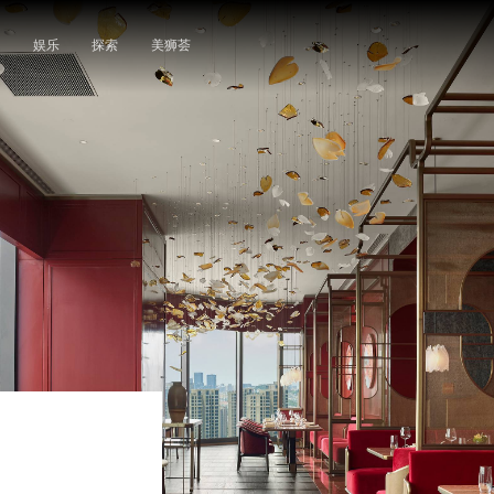
闲
娱乐
探索
美狮荟