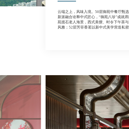
云端之上，风味入境。50层御苑中餐厅甄
新派融合诠释中式匠心，“御苑八珍”成就席
苑揽石老人海景，西式美馔、时令下午茶与
风雅；52层芳菲香茗以新中式美学营造私
尽得从容。