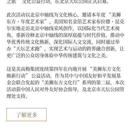
之旅” 文化公益行动，在北京天坛公园正式启幕。
此次活动以北京中轴线为文化核心，邀请本年度 “美狮
东方・年度艺术家”、美国知名金箔艺术家布拉德・昆克
尔实地走访北京中轴线采风创作，以国际化当代艺术视
角，重新诠释北京中轴线的深厚底蕴与时代价值，推动中
华优秀传统文化焕新，深化国际人文交流，同时通过举
办“天坛艺术跑”，实现艺术与运动的跨界融合创新，让
更广泛的公众切身体验中华传统建筑与文化之美。
这是美高梅集团连续第四年在内地开展 “美狮东方文化
焕新行动” 公益活动，作为其中与中国友好和平发展基
金会联合发起的“美狮东方文化行”系列的第二届，本次
活动获中国人民对外友好协会指导，及北京市天坛公园管
理处支持。
了解更多